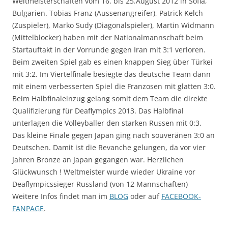
Weltmeisterschaften vom 16. bis 25.August 2012 in Sofia,
Bulgarien. Tobias Franz (Aussenangreifer), Patrick Kelch
(Zuspieler), Marko Sudy (Diagonalspieler), Martin Widmann
(Mittelblocker) haben mit der Nationalmannschaft beim
Startauftakt in der Vorrunde gegen Iran mit 3:1 verloren.
Beim zweiten Spiel gab es einen knappen Sieg über Türkei
mit 3:2. Im Viertelfinale besiegte das deutsche Team dann
mit einem verbesserten Spiel die Franzosen mit glatten 3:0.
Beim Halbfinaleinzug gelang somit dem Team die direkte
Qualifizierung für Deaflympics 2013. Das Halbfinal
unterlagen die Volleyballer den starken Russen mit 0:3.
Das kleine Finale gegen Japan ging nach souveränen 3:0 an
Deutschen. Damit ist die Revanche gelungen, da vor vier
Jahren Bronze an Japan gegangen war. Herzlichen
Glückwunsch ! Weltmeister wurde wieder Ukraine vor
Deaflympicssieger Russland (von 12 Mannschaften)
Weitere Infos findet man im
BLOG
oder auf
FACEBOOK-
FANPAGE
.