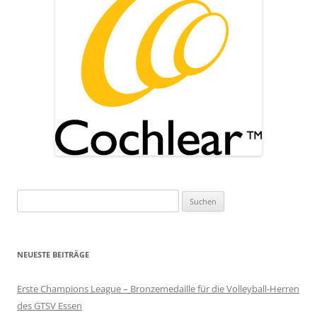
Suchen
nach:
NEUESTE BEITRÄGE
Erste Champions League – Bronzemedaille für die Volleyball-Herren
des GTSV Essen